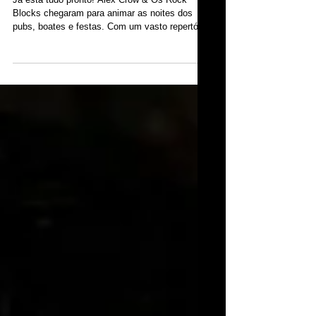
Já está tudo pronto! Alex Crow & Os Rock
Blocks chegaram para animar as noites dos
pubs, boates e festas. Com um vasto repertório
pop...