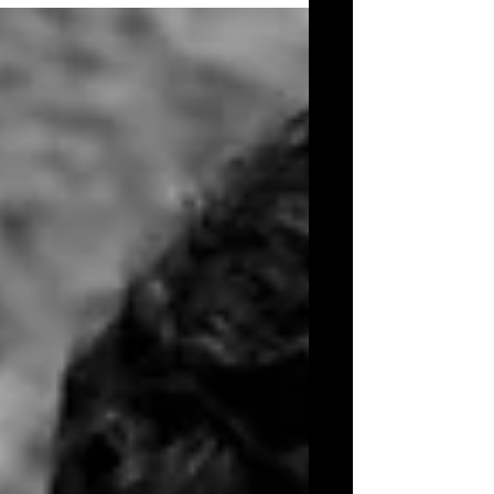
1/alex-crow-apresenta-o-seu-primeiro-projeto-...