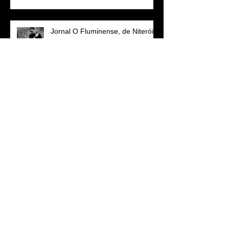
Jornal O Fluminense, de Niterói,
dá destaque ao cantor em
entrevista no lançamento do CD
em Niterói
Primeiro vídeo de Quando Você Não Está
Por Perto
Casarão Ameno Resedá recebeu
o cantor e compositor para a sua
noite de lançamento
Search By Tags
alex crow
banda
bandas
cd
empresa
empresas
evento
eventos
festa
noite
pop
pub