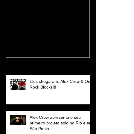
Primeiro vídeo de Quando
Casarão Amen
Você Não Está Por Perto
recebeu o cant
compositor par
de lançamento
Recent Posts
Eles chegaram: Alex Crow & Os
Rock Blocks!!!
Alex Crow apresenta o seu
primeiro projeto solo no Rio e em
São Paulo